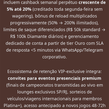
incluem cashback semanal perpétuo
crescente de
5% até 20%
(creditado toda segunda-feira sem
wagering), bônus de reload multiplicados
progressivamente (50% → 200% ilimitados),
limites de saque diferenciados (R$ 50k standard →
R$ 100k Diamante diários) e gerenciamento
dedicado de conta a partir de tier Ouro com SLA
de resposta <5 minutos via WhatsApp/Telegram
corporativo.
Ecossistema de retenção VIP-exclusive integra:
convites para eventos presenciais premium
(finais de campeonatos transmitidas ao vivo em
lounges exclusivos SP/RJ, sorteios de
veículos/viagens internacionais para membros
Platina+), acesso antecipado a novos jogos 48-72h