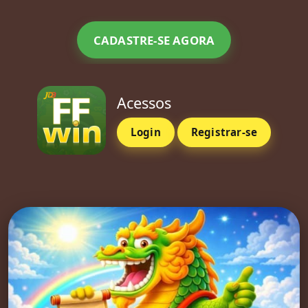
CADASTRE-SE AGORA
Acessos
Login
Registrar-se