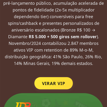
pré-lançamento público, acumulação acelerada de
pontos de fidelidade (2x-5x multiplicador
dependendo tier) conversíveis para free
spins/cashback e presentes personalizados de
aniversário escalonados (Bronze R$ 100 →
Diamante
R$ 5.000 + 500 giros sem rollover
).
Novembro/2024 contabilizou 2.847 membros
ativos VIP com retention de 89% M-o-M,
distribuição geográfica: 41% São Paulo, 26% Rio,
14% Minas Gerais, 19% demais estados.
VIRAR VIP