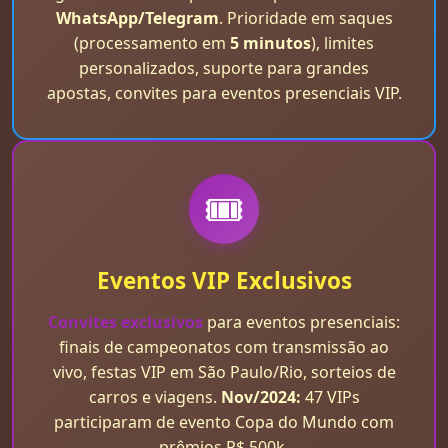
WhatsApp/Telegram
. Prioridade em saques
(processamento em
5 minutos
), limites
personalizados, suporte para grandes
apostas, convites para eventos presenciais VIP.
🎟️
Eventos VIP Exclusivos
Convites exclusivos
para eventos presenciais:
finais de campeonatos com transmissão ao
vivo, festas VIP em São Paulo/Rio, sorteios de
carros e viagens.
Nov/2024:
47 VIPs
participaram de evento Copa do Mundo com
prêmios R$ 500k.