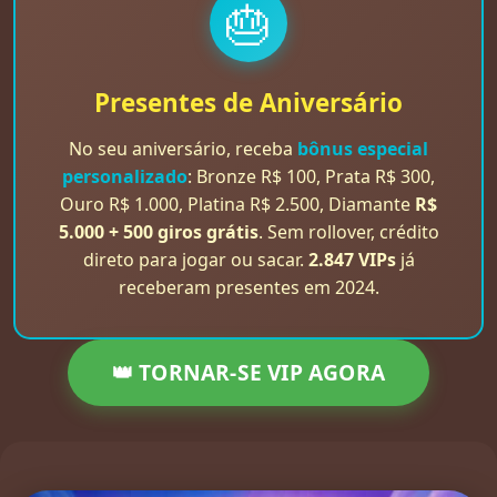
🎂
Presentes de Aniversário
No seu aniversário, receba
bônus especial
personalizado
: Bronze R$ 100, Prata R$ 300,
Ouro R$ 1.000, Platina R$ 2.500, Diamante
R$
5.000 + 500 giros grátis
. Sem rollover, crédito
direto para jogar ou sacar.
2.847 VIPs
já
receberam presentes em 2024.
👑 TORNAR-SE VIP AGORA