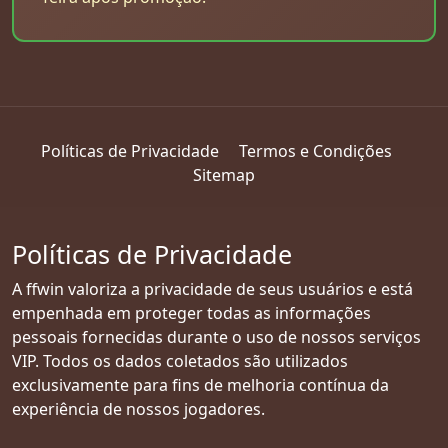
Políticas de Privacidade
Termos e Condições
Sitemap
Políticas de Privacidade
A ffwin valoriza a privacidade de seus usuários e está
empenhada em proteger todas as informações
pessoais fornecidas durante o uso de nossos serviços
VIP. Todos os dados coletados são utilizados
exclusivamente para fins de melhoria contínua da
experiência de nossos jogadores.