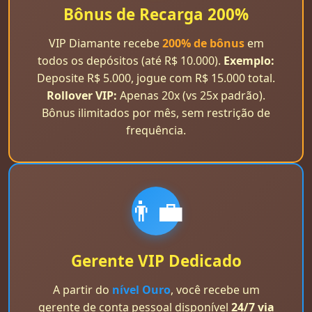
Bônus de Recarga 200%
VIP Diamante recebe
200% de bônus
em
todos os depósitos (até R$ 10.000).
Exemplo:
Deposite R$ 5.000, jogue com R$ 15.000 total.
Rollover VIP:
Apenas 20x (vs 25x padrão).
Bônus ilimitados por mês, sem restrição de
frequência.
👨‍💼
Gerente VIP Dedicado
A partir do
nível Ouro
, você recebe um
gerente de conta pessoal disponível
24/7 via